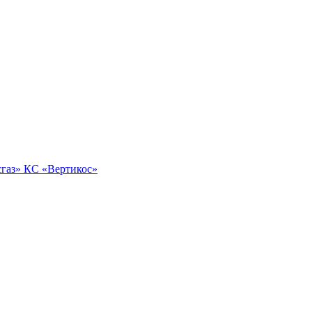
газ»
КС «Вертикос»