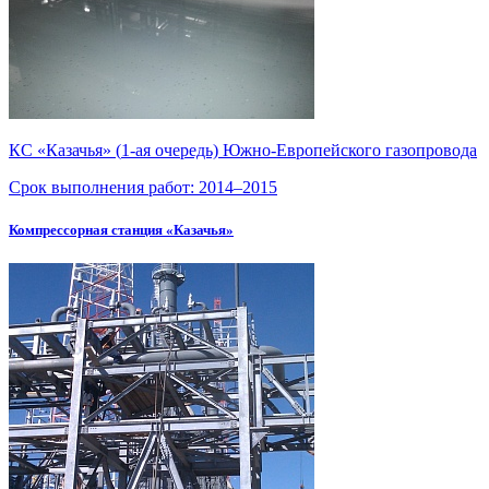
КС «Казачья» (
1-ая
очередь)
Южно-Европейского
газопровода
Срок выполнения работ:
2014–2015
Компрессорная станция «Казачья»