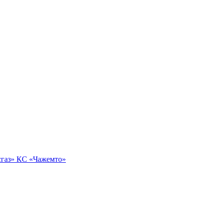
сгаз» КС «Чажемто»