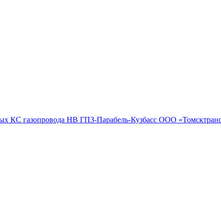
ных КС газопровода НВ
ГПЗ-Парабель-Кузбасс
ООО «Томсктранс