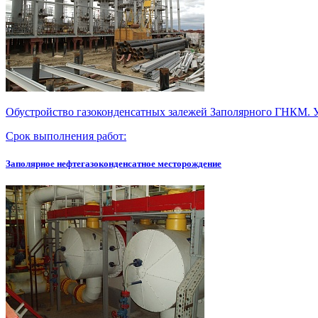
Обустройство газоконденсатных залежей Заполярного ГНКМ.
Срок выполнения работ:
Заполярное нефтегазоконденсатное месторождение