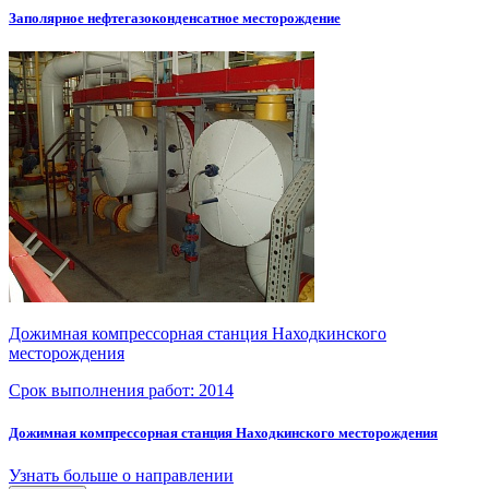
Заполярное нефтегазоконденсатное месторождение
Дожимная компрессорная станция Находкинского
месторождения
Срок выполнения работ:
2014
Дожимная компрессорная станция Находкинского месторождения
Узнать больше о направлении