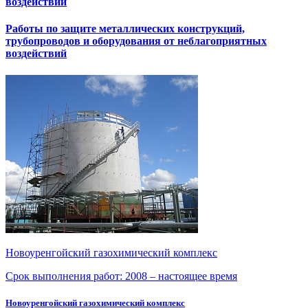
воздействий
Работы по защите металлических конструкций,
трубопроводов и оборудования от неблагоприятных
воздействий
Новоуренгойский газохимический комплекс
Срок выполнения работ:
2008 – настоящее время
Новоуренгойский газохимический комплекс