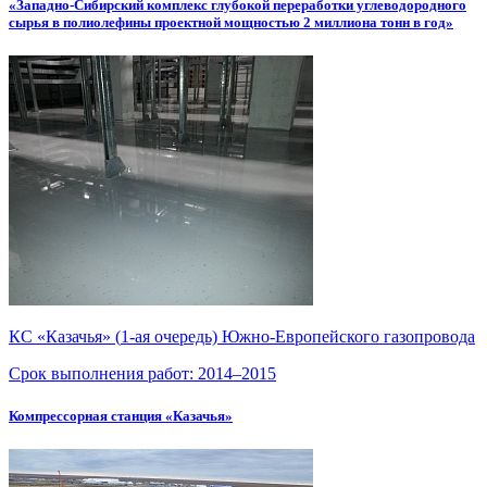
«Западно-Сибирский комплекс глубокой переработки углеводородного
сырья в полиолефины проектной мощностью 2 миллиона тонн в год»
КС «Казачья» (
1-ая
очередь)
Южно-Европейского
газопровода
Срок выполнения работ:
2014–2015
Компрессорная станция «Казачья»