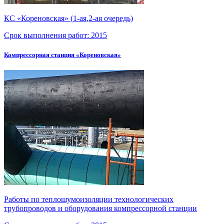
КС «Кореновская» (
1-ая
,
2-ая
очередь)
Срок выполнения работ:
2015
Компрессорная станция «Кореновская»
Работы по теплошумоизоляции технологических
трубопроводов и оборудования компрессорной станции