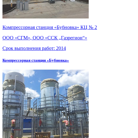
Компрессорная станция «Бубновка» КЦ № 2
ООО «СГМ»
,
ООО «ССК „Газрегион“»
Срок выполнения работ:
2014
Компрессорная станция «Бубновка»