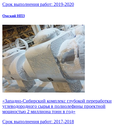
Срок выполнения работ:
2019-2020
Омский НПЗ
«Западно-Сибирский комплекс глубокой переработки
углеводородного сырья в полиолефины проектной
мощностью 2 миллиона тонн в год»
Срок выполнения работ:
2017-2018