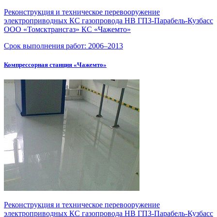
Реконструкция и техническое перевооружение
электроприводных КС газопровода НВ ГПЗ-Парабель-Кузбасс
ООО «Томсктрансгаз» КС «Чажемто»
Срок выполнения работ:
2006–2013
Компрессорная станция «Чажемто»
Реконструкция и техническое перевооружение
электроприводных КС газопровода НВ
ГПЗ-Парабель-Кузбасс