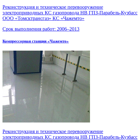
Реконструкция и техническое перевооружение
электроприводных КС газопровода НВ ГПЗ-Парабель-Кузбасс
ООО «Томсктрансгаз» КС «Чажемто»
Срок выполнения работ:
2006–2013
Компрессорная станция «Чажемто»
Реконструкция и техническое перевооружение
электроприводных КС газопровода НВ
ГПЗ-Парабель-Кузбасс