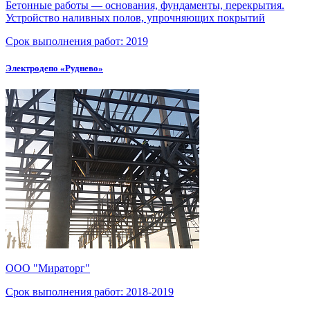
Бетонные работы — основания, фундаменты, перекрытия.
Устройство наливных полов, упрочняющих покрытий
Срок выполнения работ:
2019
Электродепо «Руднево»
ООО "Мираторг"
Срок выполнения работ:
2018-2019