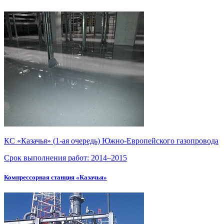
КС «Казачья» (
1-ая
очередь)
Южно-Европейского
газопровода
Срок выполнения работ:
2014–2015
Компрессорная станция «Казачья»