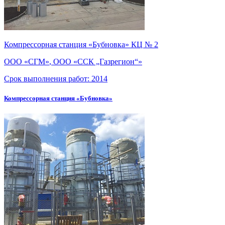
Компрессорная станция «Бубновка» КЦ № 2
ООО «СГМ»
,
ООО «ССК „Газрегион“»
Срок выполнения работ:
2014
Компрессорная станция «Бубновка»