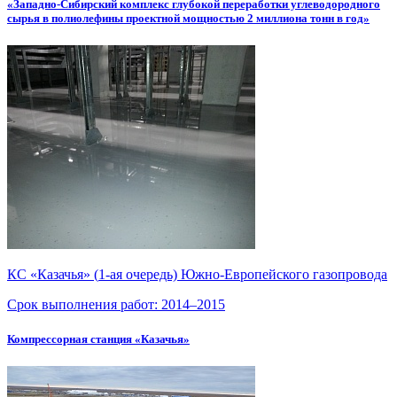
«Западно-Сибирский комплекс глубокой переработки углеводородного
сырья в полиолефины проектной мощностью 2 миллиона тонн в год»
КС «Казачья» (
1-ая
очередь)
Южно-Европейского
газопровода
Срок выполнения работ:
2014–2015
Компрессорная станция «Казачья»