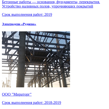
Бетонные работы — основания, фундаменты, перекрытия.
Устройство наливных полов, упрочняющих покрытий
Срок выполнения работ:
2019
Электродепо «Руднево»
ООО "Мираторг"
Срок выполнения работ:
2018-2019