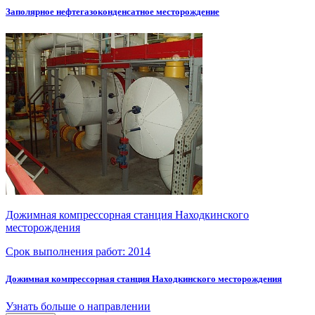
Заполярное нефтегазоконденсатное месторождение
Дожимная компрессорная станция Находкинского
месторождения
Срок выполнения работ:
2014
Дожимная компрессорная станция Находкинского месторождения
Узнать больше о направлении