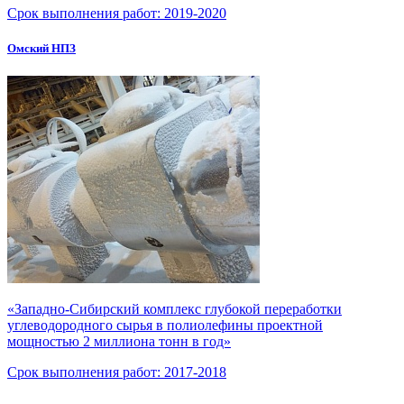
Срок выполнения работ:
2019-2020
Омский НПЗ
«Западно-Сибирский комплекс глубокой переработки
углеводородного сырья в полиолефины проектной
мощностью 2 миллиона тонн в год»
Срок выполнения работ:
2017-2018