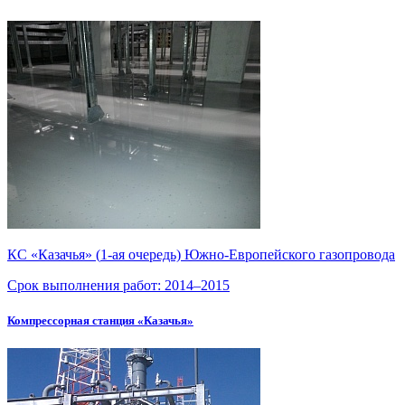
КС «Казачья» (
1-ая
очередь)
Южно-Европейского
газопровода
Срок выполнения работ:
2014–2015
Компрессорная станция «Казачья»