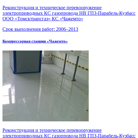
Реконструкция и техническое перевооружение
электроприводных КС газопровода НВ ГПЗ-Парабель-Кузбасс
ООО «Томсктрансгаз» КС «Чажемто»
Срок выполнения работ:
2006–2013
Компрессорная станция «Чажемто»
Реконструкция и техническое перевооружение
электроприводных КС газопровода НВ
ГПЗ-Парабель-Кузбасс