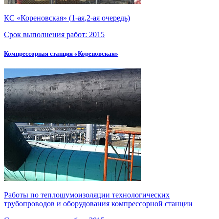
КС «Кореновская» (
1-ая
,
2-ая
очередь)
Срок выполнения работ:
2015
Компрессорная станция «Кореновская»
Работы по теплошумоизоляции технологических
трубопроводов и оборудования компрессорной станции