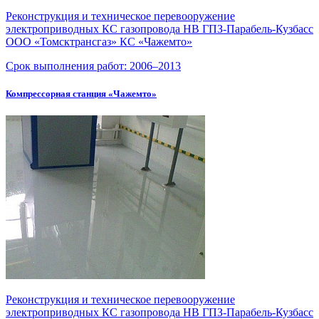
Реконструкция и техническое перевооружение
электроприводных КС газопровода НВ ГПЗ-Парабель-Кузбасс
ООО «Томсктрансгаз» КС «Чажемто»
Срок выполнения работ:
2006–2013
Компрессорная станция «Чажемто»
Реконструкция и техническое перевооружение
электроприводных КС газопровода НВ
ГПЗ-Парабель-Кузбасс