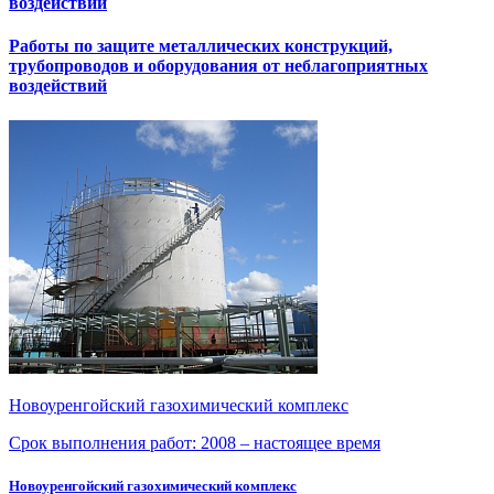
воздействий
Работы по защите металлических конструкций,
трубопроводов и оборудования от неблагоприятных
воздействий
Новоуренгойский газохимический комплекс
Срок выполнения работ:
2008 – настоящее время
Новоуренгойский газохимический комплекс